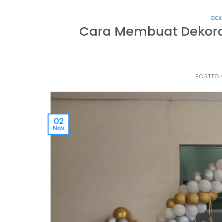
DE
Cara Membuat Dekora
POSTED
02
Nov