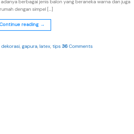
adanya berbagai jenis balon yang beraneka warna dan juga
i rumah dengan simpel […]
Continue reading
→
d
dekorasi
,
gapura
,
latex
,
tips
36
Comments