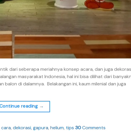
entik dari seberapa meriahnya konsep acara, dan juga dekoras
alangan masyarakat Indonesia, hal ini bisa dilihat dari banyak
n balon di dalamnya. Belakangan ini, kaum milenial dan juga
Continue reading
→
d
cara
,
dekorasi
,
gapura
,
helium
,
tips
30
Comments