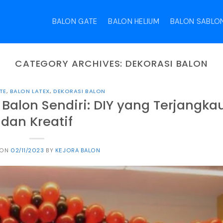
BALON GATE
BALON HELIUM
BALON SABLO
CATEGORY ARCHIVES:
DEKORASI BALON
TE
,
BALON LATEX
,
DEKORASI BALON
alon Sendiri: DIY yang Terjangka
dan Kreatif
 ON
02/11/2023
BY
KEJORA BALON