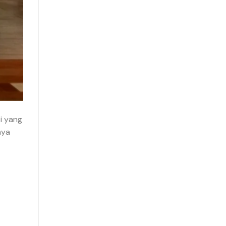
i yang
nya