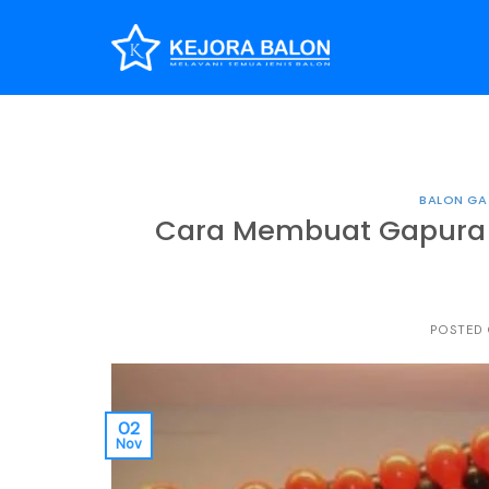
Skip
to
content
BALON GA
Cara Membuat Gapura B
POSTED
02
Nov